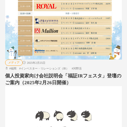
メディア
2025年2月25日
#
福岡
#
インベスター・リレーションズ（IR）
#
河野活
個人投資家向け会社説明会「福証IRフェスタ」登壇の
ご案内（2025年2月26日開催）