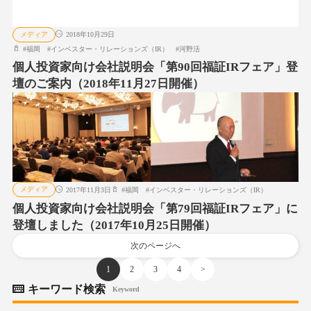
メディア
2018年10月29日
#
福岡
#
インベスター・リレーションズ（IR）
#
河野活
個人投資家向け会社説明会「第90回福証IRフェア」登
壇のご案内（2018年11月27日開催）
メディア
2017年11月3日
#
福岡
#
インベスター・リレーションズ（IR）
個人投資家向け会社説明会「第79回福証IRフェア」に
登壇しました（2017年10月25日開催）
次のページへ
1
2
3
4
>
キーワード検索
Keyword