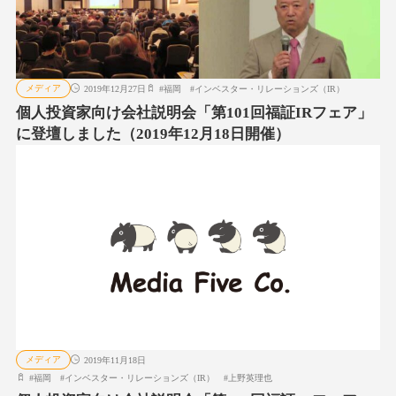
メディア
2019年12月27日
#
福岡
#
インベスター・リレーションズ（IR）
個人投資家向け会社説明会「第101回福証IRフェア」
に登壇しました（2019年12月18日開催）
メディア
2019年11月18日
#
福岡
#
インベスター・リレーションズ（IR）
#
上野英理也