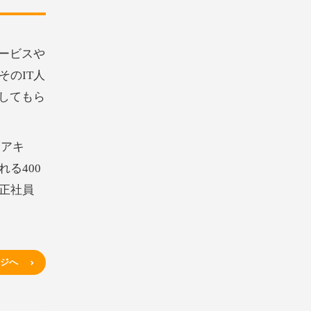
サービスや
そのIT人
をしてもら
「アキ
る400
正社員
ージへ