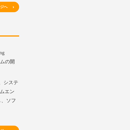
ージへ
ng
テムの開
す。システ
ムエン
し、ソフ