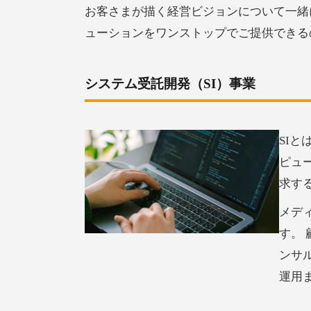
お客さまが描く経営ビジョンについて一緒
ューションをワンストップでご提供できる
システム受託開発（SI）事業
SIと
ピュ
求す
メデ
す。
ンサ
運用