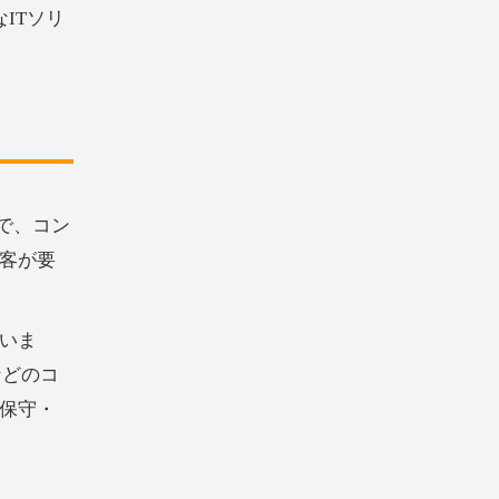
ITソリ
略で、コン
客が要
でいま
などのコ
保守・