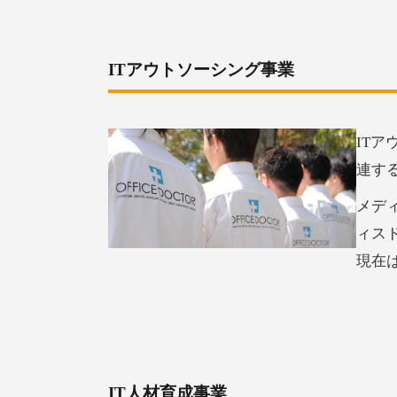
ITアウトソーシング事業
IT
連す
メデ
ィス
現在
IT人材育成事業