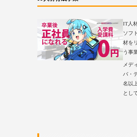
IT
ソフ
材を
う事
メデ
バ・
名以
とし