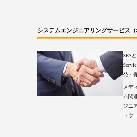
システムエンジニアリングサービス（S
SES
Ser
発・
メデ
ム関
ジニ
トウ