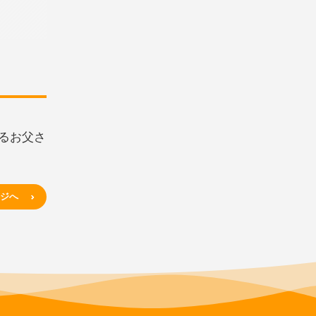
するお父さ
ジへ