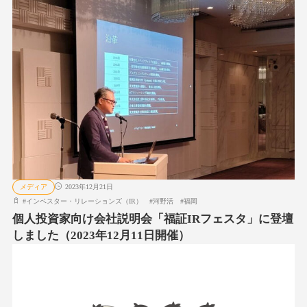
メディア
2023年12月21日
#
インベスター・リレーションズ（IR）
#
河野活
#
福岡
個人投資家向け会社説明会「福証IRフェスタ」に登壇
しました（2023年12月11日開催）