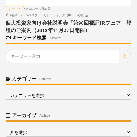
メディア
2018年10月29日
#
福岡
#
インベスター・リレーションズ（IR）
#
河野活
個人投資家向け会社説明会「第90回福証IRフェア」登
壇のご案内（2018年11月27日開催）
キーワード検索
Keyword
カテゴリー
Category
カ
テ
ゴ
リ
ー
アーカイブ
Archive
ア
ー