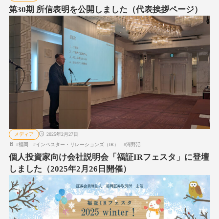
第30期 所信表明を公開しました（代表挨拶ページ）
メディア
2025年2月27日
#
福岡
#
インベスター・リレーションズ（IR）
#
河野活
個人投資家向け会社説明会「福証IRフェスタ」に登壇
しました（2025年2月26日開催）