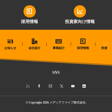
採用情報
投資家向け情報
お知らせ
会社紹介
事業紹介
採用情報
投資家
SNS
© Copyright 2026
メディアファイブ株式会社
.