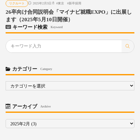
リクルート
2025年2月3日
#
東京
#
新卒採用
26卒向け合同説明会「マイナビ就職EXPO」に出展し
ます（2025年5月10日開催）
キーワード検索
Keyword
カテゴリー
Category
カ
テ
ゴ
リ
ー
アーカイブ
Archive
ア
ー
カ
イ
ブ