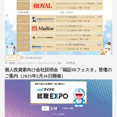
メディア
2025年2月25日
#
福岡
#
インベスター・リレーションズ（IR）
#
河野活
個人投資家向け会社説明会「福証IRフェスタ」登壇の
ご案内（2025年2月26日開催）