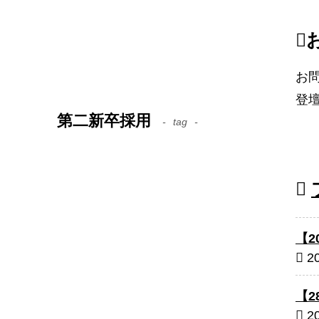
カ
イ
ブ
お
登
第二新卒採用
tag
【
2
【
2