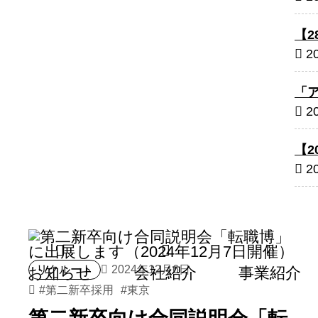
【
2
「
2
【
2
リクルート
2024年12月6日
お知らせ
会社紹介
事業紹介
#
第二新卒採用
#
東京