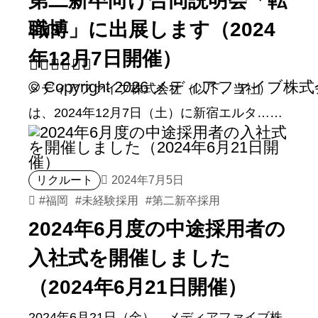
第二新卒向け合同説明会「転
職博」に出展します（2024
SNS
年12月7日開催）
© Copyright 2026
メディアファイブ株式
メディアファイブ株式会社（以下、当社）
は、2024年12月7日（土）に新宿エルタ……
リクルート
2024年7月5日
#
福岡
#
未経験採用
#
第二新卒採用
2024年6月度の中途採用者の
入社式を開催しました
（2024年6月21日開催）
2024年6月21日（金）、メディアファイブ株