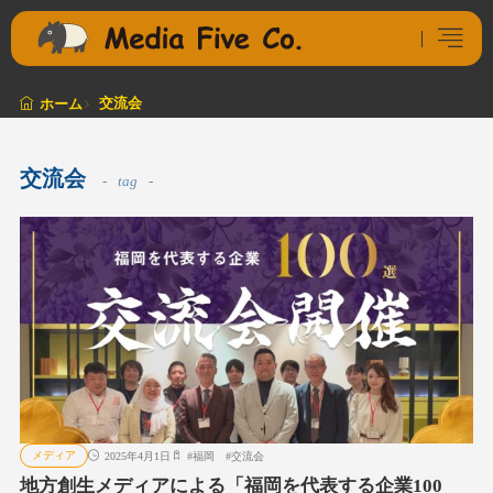
交流会
ホーム
交流会
tag
メディア
2025年4月1日
#
福岡
#
交流会
地方創生メディアによる「福岡を代表する企業100