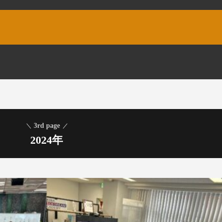
3rd page
2024年