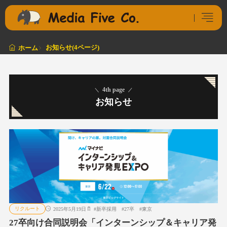
お知らせ(4ページ)
ホーム
4th page
お知らせ
リクルート
2025年5月19日
#
新卒採用
#
27卒
#
東京
27卒向け合同説明会「インターンシップ＆キャリア発