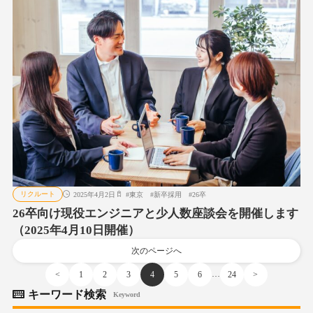
リクルート
2025年4月2日
#
東京
#
新卒採用
#
26卒
26卒向け現役エンジニアと少人数座談会を開催します
（2025年4月10日開催）
次のページへ
…
<
1
2
3
4
5
6
24
>
キーワード検索
Keyword