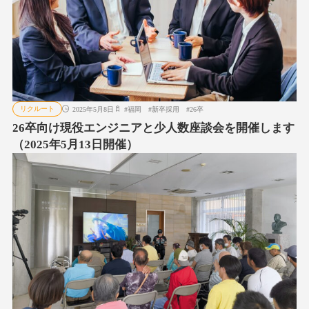
リクルート
2025年5月8日
#
福岡
#
新卒採用
#
26卒
26卒向け現役エンジニアと少人数座談会を開催します
（2025年5月13日開催）