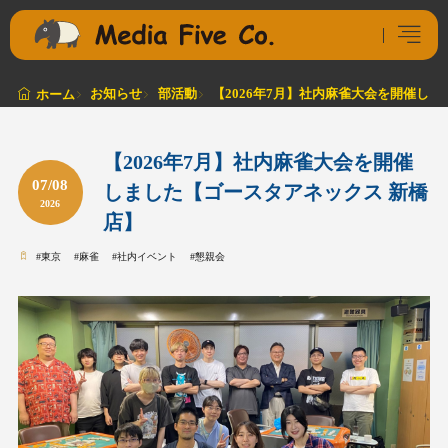
お知らせ
部活動
【2026年7月】社内麻雀大会を開催し
ホーム
【2026年7月】社内麻雀大会を開催
07/08
しました【ゴースタアネックス 新橋
2026
店】
#
東京
#
麻雀
#
社内イベント
#
懇親会