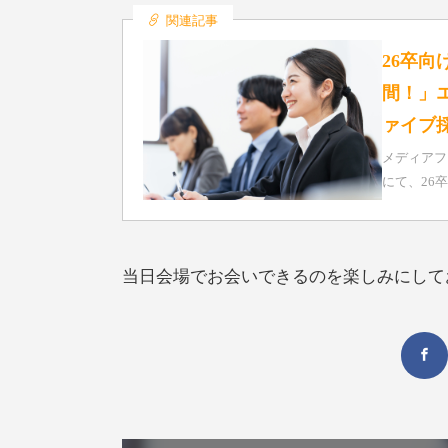
関連記事
26卒向
間！」エ
ァイブ採
メディアフ
にて、26
当日会場でお会いできるのを楽しみにして