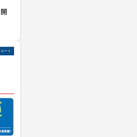
日開
クルート