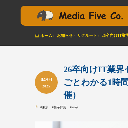
お知らせ
リクルート
26卒向けIT
ホーム
26卒向けIT業
04/03
ごとわかる1時間
2025
催）
#
東京
#
新卒採用
#
26卒