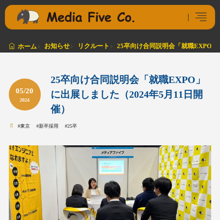
お知らせ
リクルート
25卒向け合同説明会「就職EXPO」
ホーム
25卒向け合同説明会「就職EXPO」
05/20
に出展しました（2024年5月11日開
2024
催）
#
東京
#
新卒採用
#
25卒