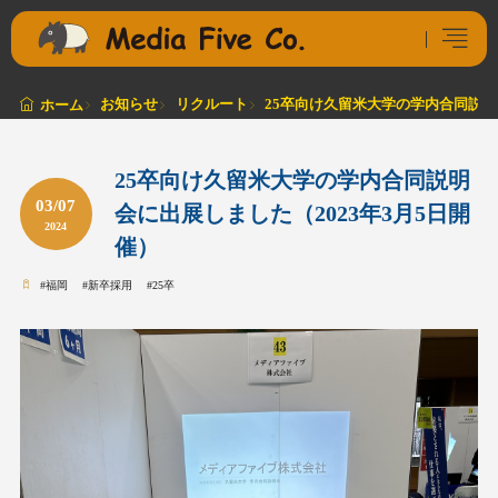
お知らせ
リクルート
25卒向け久留米大学の学内合同説明
ホーム
25卒向け久留米大学の学内合同説明
03/07
会に出展しました（2023年3月5日開
2024
催）
#
福岡
#
新卒採用
#
25卒