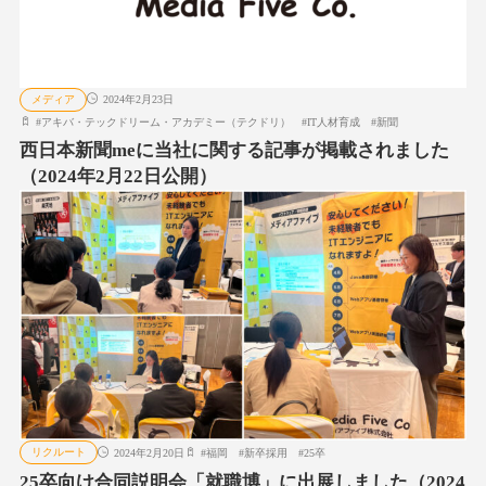
メディア
2024年2月23日
#
アキバ・テックドリーム・アカデミー（テクドリ）
#
IT人材育成
#
新聞
西日本新聞meに当社に関する記事が掲載されました
（2024年2月22日公開）
リクルート
2024年2月20日
#
福岡
#
新卒採用
#
25卒
25卒向け合同説明会「就職博」に出展しました（2024