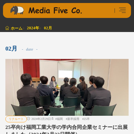
2024年
02月
ホーム
02月
date
リクルート
2024年2月29日
#
福岡
#
新卒採用
#
25卒
25卒向け福岡工業大学の学内合同企業セミナーに出展