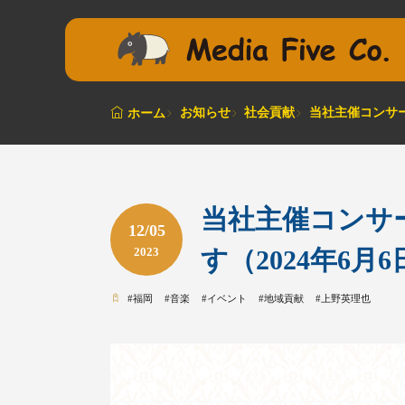
お知らせ
社会貢献
当社主催コンサー
ホーム
当社主催コンサ
12/05
2023
す（2024年6月
#
福岡
#
音楽
#
イベント
#
地域貢献
#
上野英理也