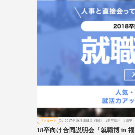
リクルート
2017年10月18日
#
福岡
#
新卒採用
#
18卒
18卒向け合同説明会「就職博 in 